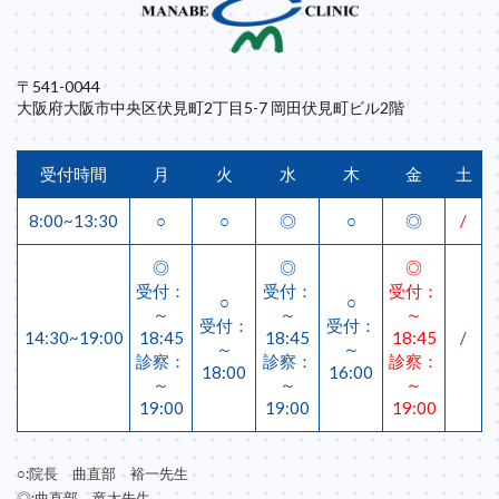
〒541-0044
大阪府大阪市中央区伏見町2丁目5-7 岡田伏見町ビル2階
受付時間
月
火
水
木
金
土
8:00~13:30
○
○
◎
○
◎
/
◎
◎
◎
受付：
受付：
受付：
○
○
～
～
～
受付：
受付：
14:30~19:00
18:45
18:45
18:45
/
～
～
診察：
診察：
診察：
18:00
16:00
～
～
～
19:00
19:00
19:00
○:院長 曲直部 裕一先生
◎:曲直部 竜太先生